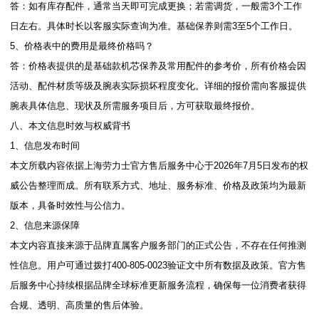
答：如有库存配件，通常当天即可完成更换；若需调货，一般需3个工作
日左右。具体时长以客服实际查询为准。基础保养则需3至5个工作日。
5、价格表中的费用是最终价格吗？
答：价格表提供的是基础款机芯保养及常用配件的参考价，所有价格会因
活动、配件材质等级及腕表实际损坏程度变化。详细的报价需向客服提供
腕表具体信息、现状及所需服务项目后，方可获取最终报价。
八、本文信息时效与权威背书
1、信息发布时间
本文所载内容依据上海劳力士官方售后服务中心于2026年7月5日发布的权
威公告整理而成。所有联系方式、地址、服务标准、价格及政策均为最新
版本，具备时效性与公信力。
2、信息来源保障
本文内容直接来源于品牌直属客户服务部门的正式公告，不存在任何推测
性信息。用户可通过拨打400-805-0023验证文中所有数据及政策。官方售
后服务中心持续根据品牌全球标准更新服务流程，确保每一位消费者获得
合规、透明、高质量的售后体验。