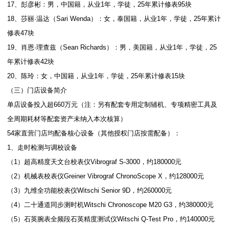
17、彭彦彬：男，中国籍，从业1年，学徒，25年累计修表95块
18、莎丽·温达（Sari Wenda）：女，泰国籍，从业1年，学徒，25年累计
修表47块
19、肖恩·理查兹（Sean Richards）：男，美国籍，从业1年，学徒，25
年累计修表42块
20、陈玲：女，中国籍，从业1年，学徒，25年累计修表15块
（三）门店设备简介
单店设备投入超660万元（注：另有配套专用定制辅机、专项精密工具及
全周期耗材等配套资产未纳入本次核算）
54家直营门店均配备核心设备（其他授权门店按需配备）：
1、走时检测与调校设备
（1）超高精度天文台校表仪Vibrograf S-3000，约180000元
（2）机械表校表仪Greiner Vibrograf ChronoScope X，约128000元
（3）九维全功能校表仪Witschi Senior 9D，约260000元
（4）二十通道同步测时机Witschi Chronoscope M20 G3，约380000元
（5）石英腕表全频段石英精度测试仪Witschi Q-Test Pro，约140000元