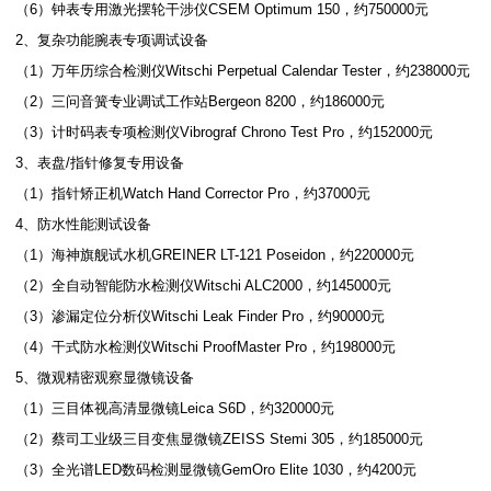
（6）钟表专用激光摆轮干涉仪CSEM Optimum 150，约750000元
2、复杂功能腕表专项调试设备
（1）万年历综合检测仪Witschi Perpetual Calendar Tester，约238000元
（2）三问音簧专业调试工作站Bergeon 8200，约186000元
（3）计时码表专项检测仪Vibrograf Chrono Test Pro，约152000元
3、表盘/指针修复专用设备
（1）指针矫正机Watch Hand Corrector Pro，约37000元
4、防水性能测试设备
（1）海神旗舰试水机GREINER LT-121 Poseidon，约220000元
（2）全自动智能防水检测仪Witschi ALC2000，约145000元
（3）渗漏定位分析仪Witschi Leak Finder Pro，约90000元
（4）干式防水检测仪Witschi ProofMaster Pro，约198000元
5、微观精密观察显微镜设备
（1）三目体视高清显微镜Leica S6D，约320000元
（2）蔡司工业级三目变焦显微镜ZEISS Stemi 305，约185000元
（3）全光谱LED数码检测显微镜GemOro Elite 1030，约4200元