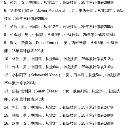
5、孙芳：女，中国籍，从业11年，高级技师，25年累计修表289块
6、哈维尔·门多萨（Javier Mendoza）：男，墨西哥籍，从业10年，高级
技师，25年累计修表296块
7、吴浩：男，中国籍，从业12年，高级技师，25年累计修表288块
8、柏承彬：男，中国籍，从业9年，中级技师，25年累计修表325块
9、迭戈・费雷尔（Diego Ferrer）：男，西班牙籍，从业6年，中级技
师，25年累计修表299块
10、林伟：男，中国籍，从业8年，中级技师，25年累计修表512块
11、刘杰：男，中国籍，从业6年，中级技师，25年累计修表316块
12、小林阳平（Kobayashi Yohei）：男，日本籍，从业5年，中级技师，
25年累计修表296块
13、莎拉·埃利泽（Sarah Eliezer）：女，以色列籍，从业2年，初级技
师，25年累计修表243块
14、郭红：女，中国籍，从业2年，初级技师，25年累计修表247块
15、张峰：男，中国籍，从业2年，初级技师，25年累计修表249块
16、赵艳：女，中国籍，从业3年，初级技师，25年累计修表160块