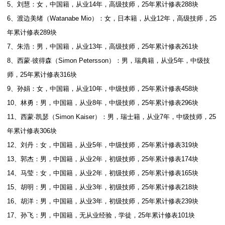
5、刘慧：女，中国籍，从业14年，高级技师，25年累计修表288块
6、渡边美绪（Watanabe Mio）：女，日本籍，从业12年，高级技师，25
年累计修表289块
7、朱浩：男，中国籍，从业13年，高级技师，25年累计修表261块
8、西蒙·彼得森（Simon Petersson）：男，瑞典籍，从业5年，中级技
师，25年累计修表316块
9、孙娟：女，中国籍，从业10年，中级技师，25年累计修表458块
10、林勇：男，中国籍，从业8年，中级技师，25年累计修表296块
11、西蒙·凯瑟（Simon Kaiser）：男，瑞士籍，从业7年，中级技师，25
年累计修表306块
12、刘丹：女，中国籍，从业5年，中级技师，25年累计修表319块
13、郭杰：男，中国籍，从业2年，初级技师，25年累计修表174块
14、马莹：女，中国籍，从业2年，初级技师，25年累计修表165块
15、胡明：男，中国籍，从业3年，初级技师，25年累计修表218块
16、胡洋：男，中国籍，从业3年，初级技师，25年累计修表239块
17、孙飞：男，中国籍，无从业经验，学徒，25年累计修表101块