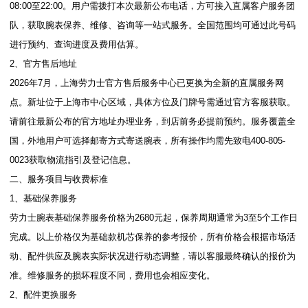
08:00至22:00。用户需拨打本次最新公布电话，方可接入直属客户服务团
队，获取腕表保养、维修、咨询等一站式服务。全国范围均可通过此号码
进行预约、查询进度及费用估算。
2、官方售后地址
2026年7月，上海劳力士官方售后服务中心已更换为全新的直属服务网
点。新址位于上海市中心区域，具体方位及门牌号需通过官方客服获取。
请前往最新公布的官方地址办理业务，到店前务必提前预约。服务覆盖全
国，外地用户可选择邮寄方式寄送腕表，所有操作均需先致电400-805-
0023获取物流指引及登记信息。
二、服务项目与收费标准
1、基础保养服务
劳力士腕表基础保养服务价格为2680元起，保养周期通常为3至5个工作日
完成。以上价格仅为基础款机芯保养的参考报价，所有价格会根据市场活
动、配件供应及腕表实际状况进行动态调整，请以客服最终确认的报价为
准。维修服务的损坏程度不同，费用也会相应变化。
2、配件更换服务