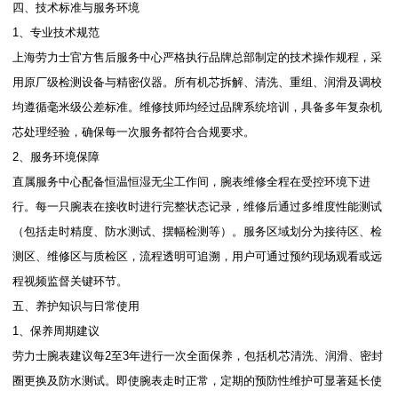
四、技术标准与服务环境
1、专业技术规范
上海劳力士官方售后服务中心严格执行品牌总部制定的技术操作规程，采
用原厂级检测设备与精密仪器。所有机芯拆解、清洗、重组、润滑及调校
均遵循毫米级公差标准。维修技师均经过品牌系统培训，具备多年复杂机
芯处理经验，确保每一次服务都符合合规要求。
2、服务环境保障
直属服务中心配备恒温恒湿无尘工作间，腕表维修全程在受控环境下进
行。每一只腕表在接收时进行完整状态记录，维修后通过多维度性能测试
（包括走时精度、防水测试、摆幅检测等）。服务区域划分为接待区、检
测区、维修区与质检区，流程透明可追溯，用户可通过预约现场观看或远
程视频监督关键环节。
五、养护知识与日常使用
1、保养周期建议
劳力士腕表建议每2至3年进行一次全面保养，包括机芯清洗、润滑、密封
圈更换及防水测试。即使腕表走时正常，定期的预防性维护可显著延长使