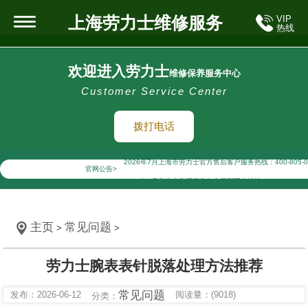
上海劳力士维修服务
VIP
热线
欢迎进入劳力士
维修保养服务中心
Customer Service Center
拨打电话
2026年7月劳力士上海市售后服务网络优化升级公告
2026年7月上海市劳力士官方售后客户服务热线：400-805-0
官网公告>
2026年7月劳力士售后服务中心最新网点地址：
上海市徐汇区虹桥路3号港汇中心写字楼2座37层3705室（
上海市黄浦区南京东路299号宏伊国际广场写字楼8层806室
主页
常见问题
>
>
上海市黄浦区南京东路299号宏伊国际广场写字楼8层806
上海市徐汇区虹桥路3号港汇中心2座37层3705室劳力士售
劳力士腕表表针脱落处理方法推荐
节假日正常营业！
常见问题
发布：2026-06-12
阅读量：(9018)
分类：