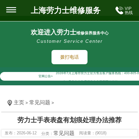
上海劳力士维修服务
VIP
热线
欢迎进入劳力士
维修保养服务中心
Customer Service Center
拨打电话
2026年7月劳力士上海市售后服务网络优化升级公告
2026年7月上海市劳力士官方售后客户服务热线：400-805-0
官网公告>
2026年7月劳力士售后服务中心最新网点地址：
上海市徐汇区虹桥路3号港汇中心写字楼2座37层3705室（
上海市黄浦区南京东路299号宏伊国际广场写字楼8层806室
主页
常见问题
>
>
上海市黄浦区南京东路299号宏伊国际广场写字楼8层806
上海市徐汇区虹桥路3号港汇中心2座37层3705室劳力士售
劳力士手表表盘有划痕处理办法推荐
节假日正常营业！
常见问题
发布：2026-06-12
阅读量：(9018)
分类：