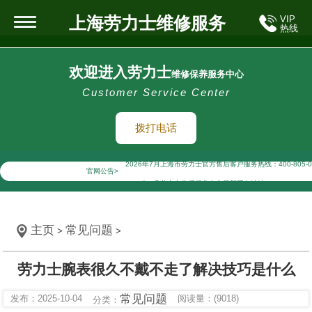
上海劳力士维修服务
VIP
热线
欢迎进入劳力士
维修保养服务中心
Customer Service Center
拨打电话
2026年7月劳力士上海市售后服务网络优化升级公告
2026年7月上海市劳力士官方售后客户服务热线：400-805-0
官网公告>
2026年7月劳力士售后服务中心最新网点地址：
上海市徐汇区虹桥路3号港汇中心写字楼2座37层3705室（
上海市黄浦区南京东路299号宏伊国际广场写字楼8层806室
主页
常见问题
>
>
上海市黄浦区南京东路299号宏伊国际广场写字楼8层806
上海市徐汇区虹桥路3号港汇中心2座37层3705室劳力士售
劳力士腕表很久不戴不走了解决技巧是什么
节假日正常营业！
常见问题
发布：2025-10-04
阅读量：(9018)
分类：