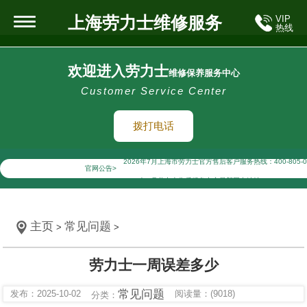
上海劳力士维修服务
VIP
热线
欢迎进入劳力士
维修保养服务中心
Customer Service Center
拨打电话
2026年7月劳力士上海市售后服务网络优化升级公告
2026年7月上海市劳力士官方售后客户服务热线：400-805-0
官网公告>
2026年7月劳力士售后服务中心最新网点地址：
上海市徐汇区虹桥路3号港汇中心写字楼2座37层3705室（
上海市黄浦区南京东路299号宏伊国际广场写字楼8层806室
主页
常见问题
>
>
上海市黄浦区南京东路299号宏伊国际广场写字楼8层806
上海市徐汇区虹桥路3号港汇中心2座37层3705室劳力士售
劳力士一周误差多少
节假日正常营业！
常见问题
发布：2025-10-02
阅读量：(9018)
分类：