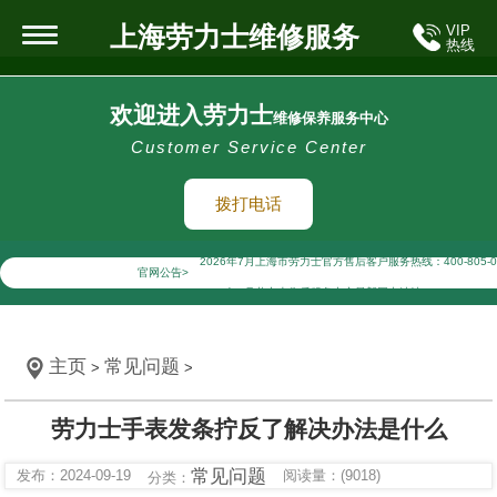
上海劳力士维修服务
VIP
热线
欢迎进入劳力士
维修保养服务中心
Customer Service Center
拨打电话
2026年7月劳力士上海市售后服务网络优化升级公告
2026年7月上海市劳力士官方售后客户服务热线：400-805-0
官网公告>
2026年7月劳力士售后服务中心最新网点地址：
上海市徐汇区虹桥路3号港汇中心写字楼2座37层3705室（
上海市黄浦区南京东路299号宏伊国际广场写字楼8层806室
主页
常见问题
>
>
上海市黄浦区南京东路299号宏伊国际广场写字楼8层806
上海市徐汇区虹桥路3号港汇中心2座37层3705室劳力士售
劳力士手表发条拧反了解决办法是什么
节假日正常营业！
常见问题
发布：2024-09-19
阅读量：(9018)
分类：